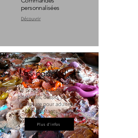
Commandes
personnalisées
Découvrir
Les cours d'art
Je propose les cours d’arts
plastiques; dessin, peinture,
sculpture pour adultes et
enfants.
Plus d'infos